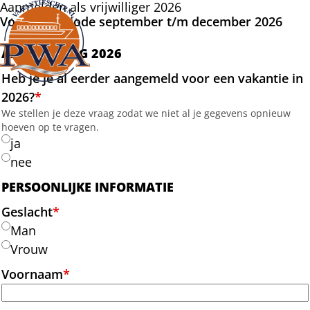
Aanmelden als vrijwilliger 2026
Voor de periode september t/m december 2026
Ope
AANMELDING 2026
men
Heb je je al eerder aangemeld voor een vakantie in
2026?
*
We stellen je deze vraag zodat we niet al je gegevens opnieuw
hoeven op te vragen.
ja
nee
PERSOONLIJKE INFORMATIE
Geslacht
*
Man
Vrouw
Voornaam
*